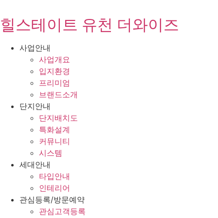
콘
텐
힐스테이트 유천 더와이즈
츠
로
사업안내
건
사업개요
너
입지환경
뛰
프리미엄
기
브랜드소개
단지안내
단지배치도
특화설계
커뮤니티
시스템
세대안내
타입안내
인테리어
관심등록/방문예약
관심고객등록